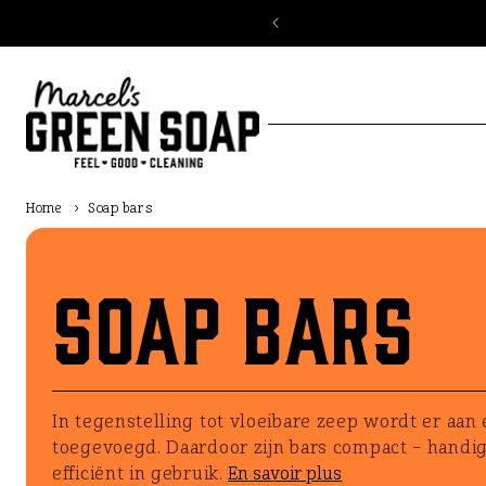
et
passer
au
contenu
Home
›
Soap bars
Soap bars
In tegenstelling tot vloeibare zeep wordt er aa
toegevoegd. Daardoor zijn bars compact – handig 
efficiënt in gebruik.
En savoir plus