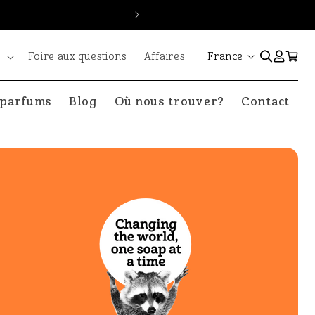
P
Connexion
Panier
s
Foire aux questions
Affaires
France
a
 parfums
Blog
Où nous trouver?
Contact
y
s
/