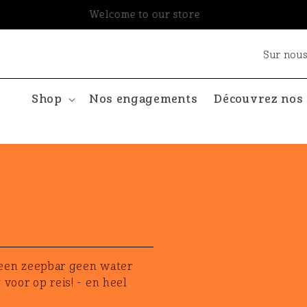
Livraison dans toute l'UE
Sur nou
Shop
Nos engagements
Découvrez nos
n een zeepbar geen water
voor op reis! - en heel