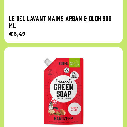
Le Gel lavant mains Argan & Oudh 500
ml
Prix
€6,49
habituel