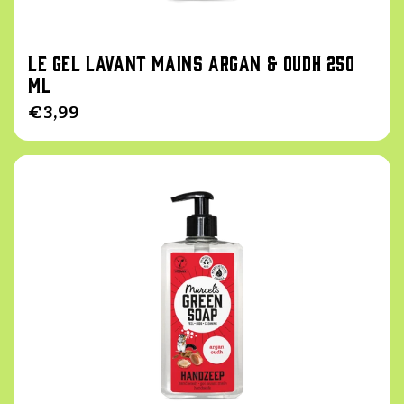
Le Gel lavant mains Argan & Oudh 250
ml
Prix
€3,99
habituel