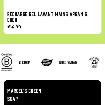
Recharge Gel Lavant Mains Argan &
Oudh
Prix
€4,99
habituel
B Corp
100% vegan
MARCEL’S GREEN
SOAP