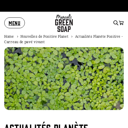
et
passer
au
contenu
Menu
Panier
Home
›
Nouvelles de Positive Planet
›
Actualités Planète Positive -
Carreau de pavé vivant
Actualités Planète